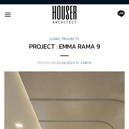
ข้าม
ไป
ยัง
เนื้อหา
CLINIC
,
PROJECTS
PROJECT : EMMA RAMA 9
POSTED ON
02/26/2025
BY
ADMIN