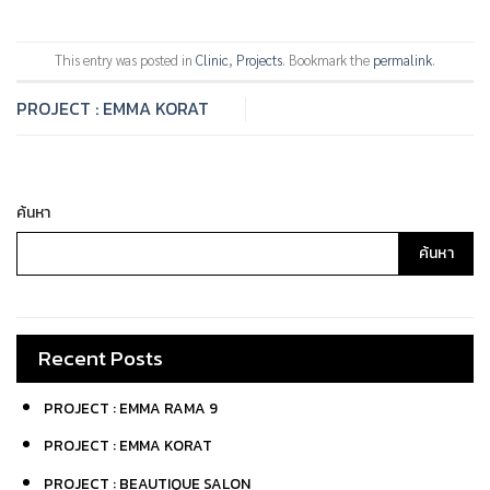
This entry was posted in
Clinic
,
Projects
. Bookmark the
permalink
.
PROJECT : EMMA KORAT
ค้นหา
ค้นหา
Recent Posts
PROJECT : EMMA RAMA 9
PROJECT : EMMA KORAT
PROJECT : BEAUTIQUE SALON