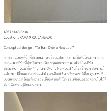
AREA : 445 Sq.m.
Location : RAMA 9 RD. BANGKOK
Conceptual design : “To Turn Over a New Leaf”
การออกแบบคลินิกที่สะท้อนการเปลี่ยนแปลงและการเริ่มต้นใหม่ผลงานการ
ออกแบบคลินิกที่มุ่งเน้นความเรียบหรูและความสงบ สไตล์ โมเดิร์น
สอดคล้องกับแนวคิด “To Turn Over a New Leaf” เพื่อสร้างประสบการณ์
แห่งการเปลี่ยนแปลงอย่างแท้จริง เราเลือกใช้โทนสีธรรมชาติที่อบอุ่น เช่น สี
เบจและขาว พร้อมเพิ่มรายละเอียดด้วยเส้นโค้งอ่อนช้อยและลวดลายใบไม้ที่
ช่วยเพิ่มความรู้สึกผ่อนคลาย